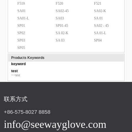
F519
F520
F521
SA01
SA02-45
SA02-K
SA01-L
SA03
SA 01
SP01
SP01-45
SA02 - 45
SP02
SA 02-K
SA 01-L
SP03
SA 03
SP04
SP05
Products Keywords
keyword
test
>>test
联系方式
+86-575-8027 8858
info@seewayglove.com