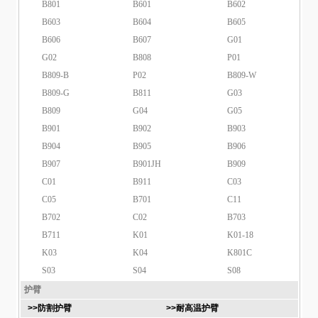
B801
B601
B602
B603
B604
B605
B606
B607
G01
G02
B808
P01
B809-B
P02
B809-W
B809-G
B811
G03
B809
G04
G05
B901
B902
B903
B904
B905
B906
B907
B901JH
B909
C01
B911
C03
C05
B701
C11
B702
C02
B703
B711
K01
K01-18
K03
K04
K801C
S03
S04
S08
护臂
>>防割护臂
>>耐高温护臂