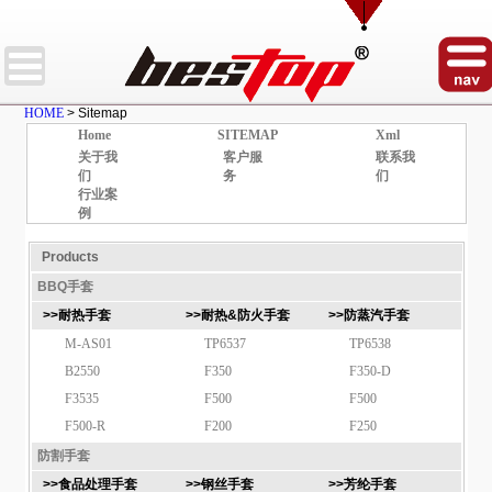
HOME
> Sitemap
Home
SITEMAP
Xml
关于我
客户服
联系我
们
务
们
行业案
例
Products
BBQ手套
>>耐热手套
>>耐热&防火手套
>>防蒸汽手套
M-AS01
TP6537
TP6538
B2550
F350
F350-D
F3535
F500
F500
F500-R
F200
F250
防割手套
>>食品处理手套
>>钢丝手套
>>芳纶手套