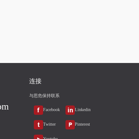
连接
与思危保持联系
om
Facebook
Linkedin
Twitter
Pinterest
Youtube