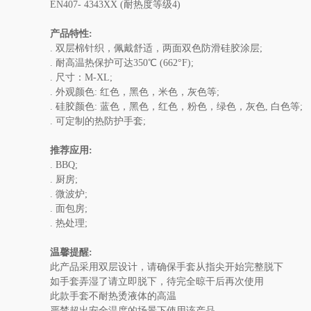
EN407- 4343XX (耐热度等级4)
产品特性:
. 双层棉针织，佩戴舒适，两面双色防滑硅胶涂层;
. 耐高温热保护可达350℃ (662°F);
. 尺寸：M-XL;
. 外观颜色: 红色，黑色，米色，灰色等;
. 硅胶颜色: 蓝色，黑色，红色，粉色，绿色，灰色, 白色等;
. 可定制的热防护手套;
推荐应用:
. BBQ;
. 厨房;
. 微波炉;
. 面包房;
. 热处理;
温馨提醒:
此产品采用双层设计，请确保手套从指尖开始完整脱下
如手套弄湿了请立即脱下，待完全晾干后再次使用
此款手套不耐热烫液体的高温
严禁超出安全温度的场景下使用该产品