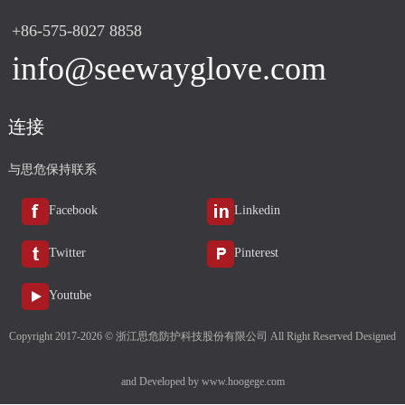
+86-575-8027 8858
info@seewayglove.com
连接
与思危保持联系
Facebook
Linkedin
Twitter
Pinterest
Youtube
Copyright 2017-2026 © 浙江思危防护科技股份有限公司 All Right Reserved Designed
and Developed by
www.hoogege.com