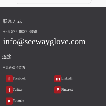
联系方式
+86-575-8027 8858
info@seewayglove.com
连接
与思危保持联系
Facebook
Linkedin
Twitter
Pinterest
Youtube