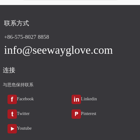
联系方式
+86-575-8027 8858
info@seewayglove.com
连接
与思危保持联系
Facebook
Linkedin
Twitter
Pinterest
Youtube