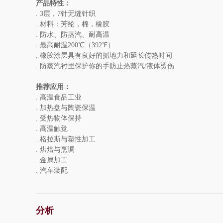
产品特性：
. 3层，7针无缝针织
. 材料：芳纶，棉，橡胶
. 防水、防蒸汽、耐高温
. 最高耐温200℃（392℉）
. 橡胶涂层具有良好的抓地力和延长传热时间
. 防蒸汽衬里保护你的手防止热蒸汽/液体烫伤
推荐应用：
. 高温食品工业
. 加热盘与陶瓷保温
. 受热物体保持
. 高温触觉
. 格拉斯与塑性加工
. 烘焙与烹调
. 金属加工
. 汽车装配
分析