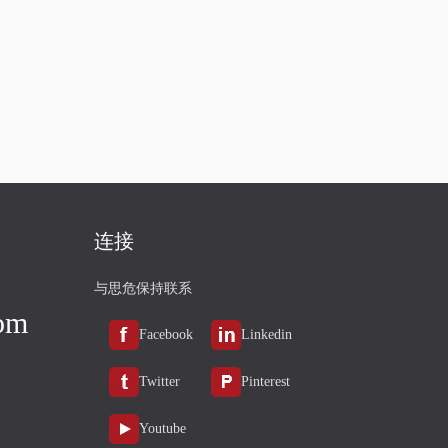
连接
与思危保持联系
om
Facebook
Linkedin
Twitter
Pinterest
Youtube