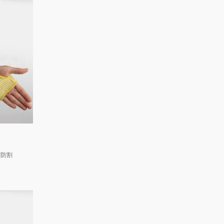
）
臂防割