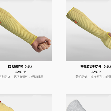
防切割护臂（4级）
带孔防切割护臂 （4级
SA02-45
SA02-K
防割防火，灵巧有弹性，经济耐用
芳纶阻燃，拇指开孔，前