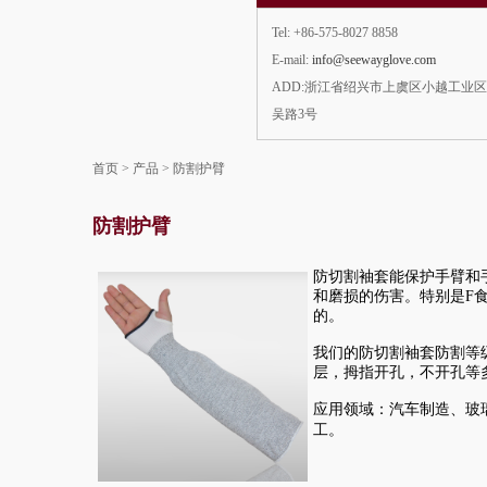
Tel: +86-575-8027 8858
E-mail:
info@seewayglove.com
ADD:浙江省绍兴市上虞区小越工业
吴路3号
首页
>
产品
>
防割护臂
防割护臂
防切割袖套能保护手臂和
和磨损的伤害。特别是F
的。
我们的防切割袖套防割等
层，拇指开孔，不开孔等
应用领域：汽车制造、玻
工。