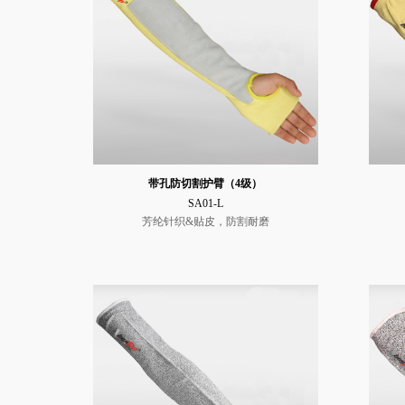
带孔防切割护臂（4级）
SA01-L
芳纶针织&贴皮，防割耐磨