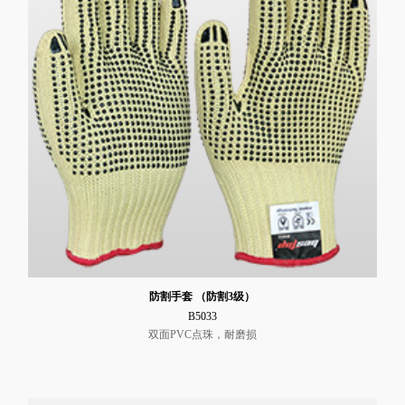
防割手套 （防割3级）
B5033
双面PVC点珠，耐磨损