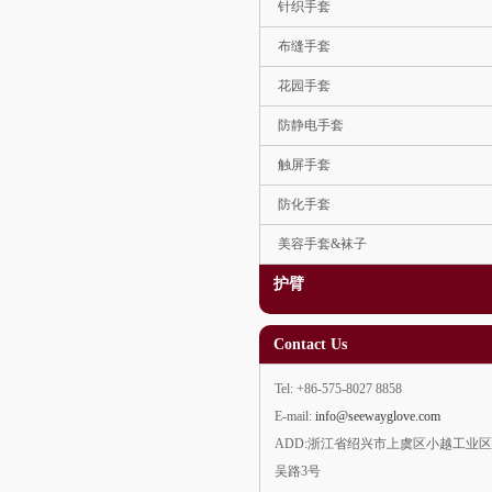
针织手套
布缝手套
花园手套
防静电手套
触屏手套
防化手套
美容手套&袜子
护臂
Contact Us
Tel: +86-575-8027 8858
E-mail:
info@seewayglove.com
ADD:浙江省绍兴市上虞区小越工业
吴路3号