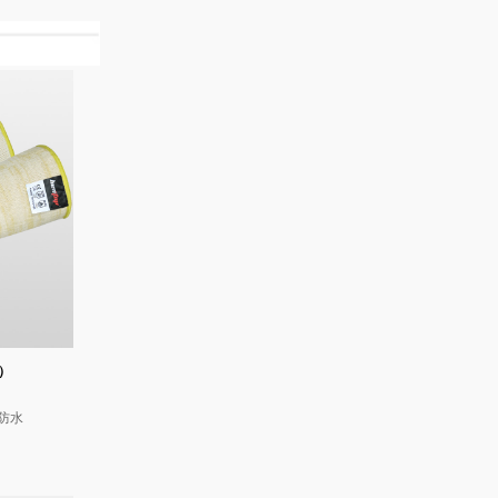
）
，防水