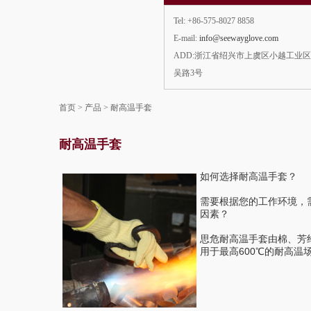
Tel: +86-575-8027 8858
E-mail:
info@seewayglove.com
ADD:浙江省绍兴市上虞区小越工业
吴路3号
首页
>
产品
>
耐高温手套
耐高温手套
如何选择耐高温手套？
需要根据您的工作环境，
因素？
思危耐高温手套由棉、芳
用于最高600℃的耐高温